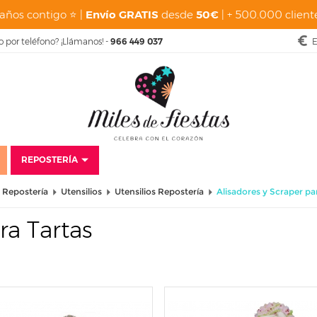
años contigo ⭐ |
Envío GRATIS
desde
50€
| + 500.000 cliente
o por teléfono? ¡Llámanos! -
966 449 037
E
REPOSTERÍA
Repostería
Utensilios
Utensilios Repostería
Alisadores y Scraper pa
ra Tartas