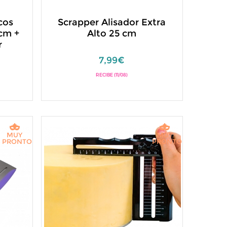
cos
Scrapper Alisador Extra
cm +
Alto 25 cm
r
7,99€
RECIBE (11/08)
MUY
MUY
PRONTO
PRONTO