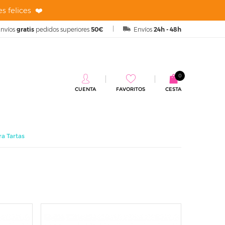
s felices ❤️
nvíos
gratis
pedidos superiores
50€
Envíos
24h - 48h
0
CUENTA
FAVORITOS
CESTA
ra Tartas