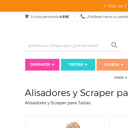
page: listado
⭐ Más de 7 
Envíos península
4.95€
¿Prefieres hacer tu pedid
DISFRACES
FIESTAS
GLOBOS
Inicio
Alisadores y Scraper pa
Alisadores y Scraper para Tartas