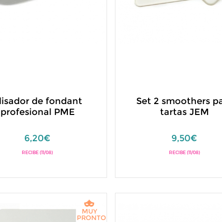
lisador de fondant
Set 2 smoothers p
profesional PME
tartas JEM
6,20€
9,50€
RECIBE (11/08)
RECIBE (11/08)
MUY
PRONTO