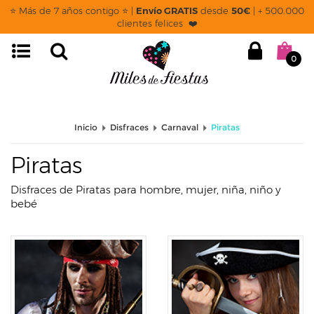
page: categoria
⭐ Más de 7 años contigo ⭐ |
Envío GRATIS
desde
50€
| + 500.000
clientes felices ❤️
0
Inicio
Disfraces
Carnaval
Piratas
Piratas
Disfraces de Piratas para hombre, mujer, niña, niño y
bebé