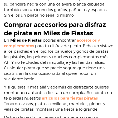
su bandera negra con una calavera blanca dibujada,
también son un icono los garfios, pañuelos y espadas.
Sin ellos un pirata no sería lo mismo.
Comprar accesorios para disfraz
de pirata en Miles de Fiestas
En
Miles de Fiestas
podrás encontrar
accesorios y
complementos
para tu disfraz de pirata. Echa un vistazo
a los parches en el ojo, los pañuelos y gorros de piratas,
las pistolas, las pelucas y muchos complementos más.
Ah! Y no te olvides del maquillaje y las heridas falsas.
Cualquier pirata que se precie seguro que tiene una
cicatriz en la cara ocasionada al querer robar un
suculento botín.
Y si quieres ir más allá y además de disfrazarte quieres
montar una auténtica fiesta o un cumpleaños pirata no
te pierdas nuestros
artículos para fiestas piratas
.
Tenemos vasos, platos, servilletas, manteles, globos y
velas de piratas ¡montarás una fiesta a lo grande!
Disfraz de pirata, bucanero y bucanera, corsario y