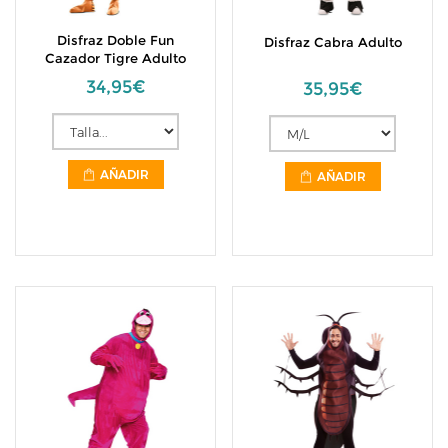
Disfraz Doble Fun
Disfraz Cabra Adulto
Cazador Tigre Adulto
34,95€
35,95€
AÑADIR
AÑADIR