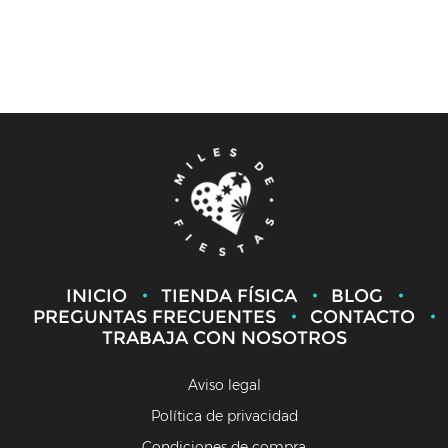
INICIO
TIENDA FÍSICA
BLOG
PREGUNTAS FRECUENTES
CONTACTO
TRABAJA CON NOSOTROS
Aviso legal
Política de privacidad
Condiciones de compra