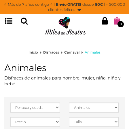
page: listado
⭐ Más de 7 años contigo ⭐ |
Envío GRATIS
desde
50€
| + 500.000
clientes felices ❤️
0
Inicio
Disfraces
Carnaval
Animales
Animales
Disfraces de animales para hombre, mujer, niña, niño y
bebé