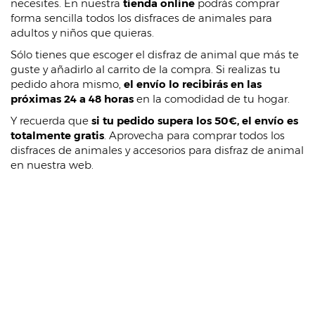
necesites. En nuestra
tienda online
podrás comprar
forma sencilla todos los disfraces de animales para
adultos y niños que quieras.
Sólo tienes que escoger el disfraz de animal que más te
guste y añadirlo al carrito de la compra. Si realizas tu
pedido ahora mismo,
el envío lo recibirás en las
próximas 24 a 48 horas
en la comodidad de tu hogar.
Y recuerda que
si tu pedido supera los 50€, el envío es
totalmente gratis
. Aprovecha para comprar todos los
disfraces de animales y accesorios para disfraz de animal
en nuestra web.