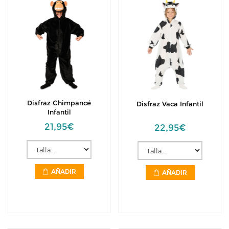
Disfraz Chimpancé
Disfraz Vaca Infantil
Infantil
21,95€
22,95€
AÑADIR
AÑADIR