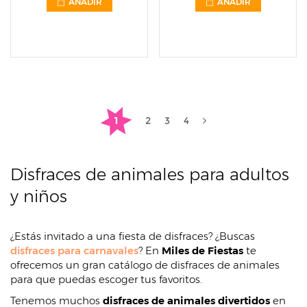
AÑADIR
AÑADIR
1
2
3
4
Disfraces de animales para adultos
y niños
¿Estás invitado a una fiesta de disfraces? ¿Buscas
disfraces para carnavales
? En
Miles de Fiestas
te
ofrecemos un gran catálogo de disfraces de animales
para que puedas escoger tus favoritos.
Tenemos muchos
disfraces de animales divertidos
en