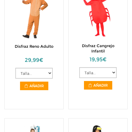
Disfraz Cangrejo
Disfraz Reno Adulto
Infantil
19,95€
29,99€
AÑADIR
AÑADIR