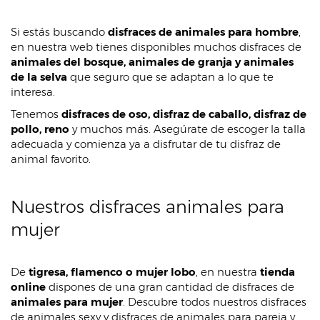
Si estás buscando
disfraces de animales para hombre
,
en nuestra web tienes disponibles muchos disfraces de
animales del bosque, animales de granja y animales
de la selva
que seguro que se adaptan a lo que te
interesa.
Tenemos
disfraces de oso, disfraz de caballo, disfraz de
pollo, reno
y muchos más. Asegúrate de escoger la talla
adecuada y comienza ya a disfrutar de tu disfraz de
animal favorito.
Nuestros disfraces animales para
mujer
De
tigresa, flamenco o mujer lobo
, en nuestra
tienda
online
dispones de una gran cantidad de disfraces de
animales para mujer
. Descubre todos nuestros disfraces
de animales sexy y disfraces de animales para pareja y