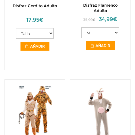
Disfraz Flamenco
Disfraz Cerdito Adulto
Adulto
34,99€
17,95€
35,99€
AÑADIR
AÑADIR