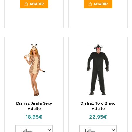
AÑADIR
AÑADIR
Disfraz Jirafa Sexy
Disfraz Toro Bravo
Adulto
Adulto
18,95€
22,95€