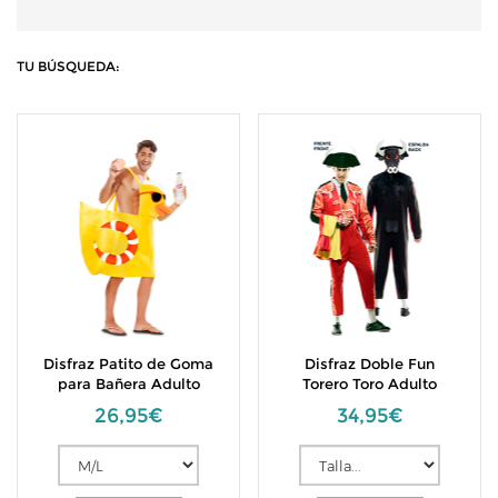
TU BÚSQUEDA:
Disfraz Patito de Goma
Disfraz Doble Fun
para Bañera Adulto
Torero Toro Adulto
26,95€
34,95€