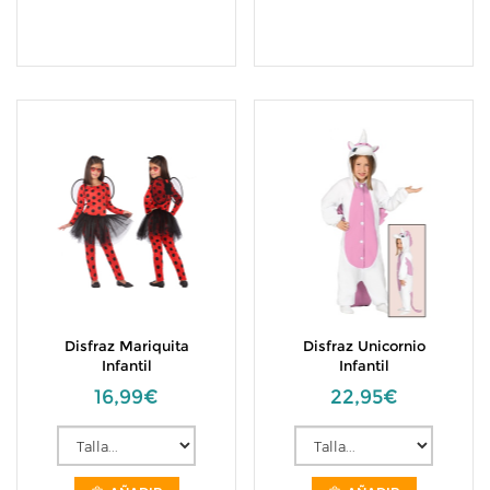
Disfraz Mariquita
Disfraz Unicornio
Infantil
Infantil
16,99€
22,95€