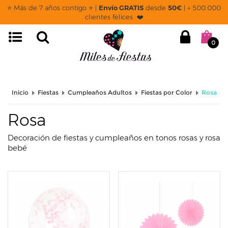
page: listado
⭐ Más de 7 años contigo ⭐ |
Envío GRATIS
desde
50€
| + 500.000
clientes felices ❤️
0
Inicio
Fiestas
Cumpleaños Adultos
Fiestas por Color
Rosa
Rosa
Decoración de fiestas y cumpleaños en tonos rosas y rosa
bebé