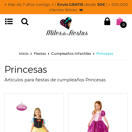
page: listado
⭐ Más de 7 años contigo ⭐ |
Envío GRATIS
desde
50€
| + 500.000
clientes felices ❤️
0
Inicio
Fiestas
Cumpleaños Infantiles
Princesas
Princesas
Artículos para fiestas de cumpleaños Princesas