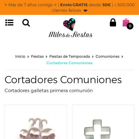
page: listado
⭐ Más de 7 años contigo ⭐ |
Envío GRATIS
desde
50€
| + 500.000
clientes felices ❤️
0
Inicio
Fiestas
Fiestas de Temporada
Comuniones
Cortadores Comuniones
Cortadores Comuniones
Cortadores galletas primera comunión