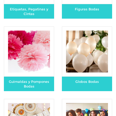
Etiquetas, Pegatinas y
Figuras Bodas
Cintas
Guirnaldas y Pompones
Globos Bodas
Bodas