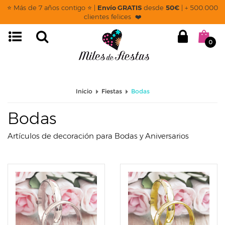
page: categoria
⭐ Más de 7 años contigo ⭐ |
Envío GRATIS
desde
50€
| + 500.000
clientes felices ❤️
0
Inicio
Fiestas
Bodas
Bodas
Artículos de decoración para Bodas y Aniversarios