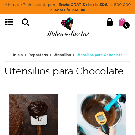
page: categoria
⭐ Más de 7 años contigo ⭐ |
Envío GRATIS
desde
50€
| + 500.000
clientes felices ❤️
0
Inicio
Repostería
Utensilios
Utensilios para Chocolate
Utensilios para Chocolate