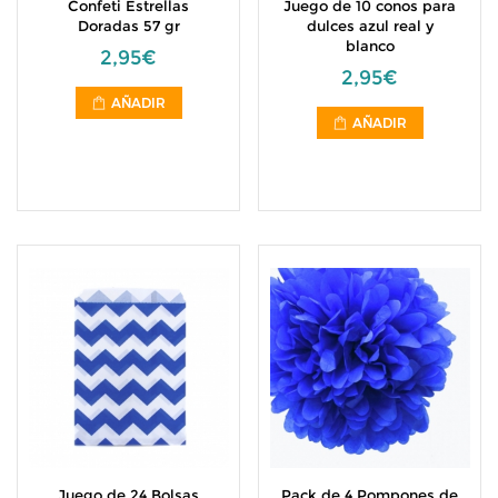
Confeti Estrellas
Juego de 10 conos para
Doradas 57 gr
dulces azul real y
blanco
2,95€
2,95€
AÑADIR
AÑADIR
Juego de 24 Bolsas
Pack de 4 Pompones de