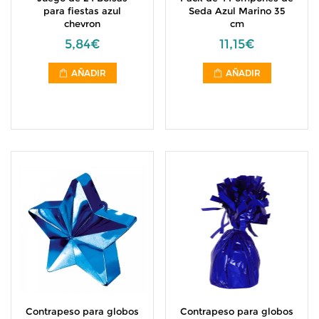
para fiestas azul
Seda Azul Marino 35
chevron
cm
5,84€
11,15€
AÑADIR
AÑADIR
Contrapeso para globos
Contrapeso para globos