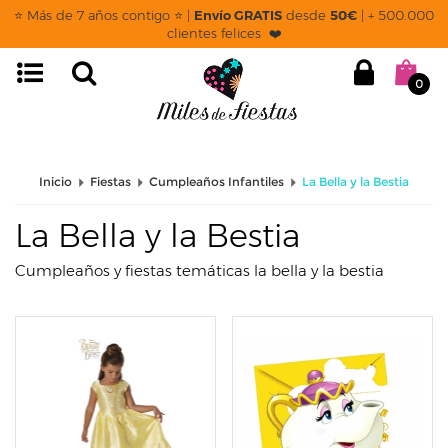
page: listado
⭐ Más de 7 años contigo ⭐ |
Envío GRATIS
desde
50€
| + 500.000
clientes felices ❤️
0
Inicio
Fiestas
Cumpleaños Infantiles
La Bella y la Bestia
La Bella y la Bestia
Cumpleaños y fiestas temáticas la bella y la bestia