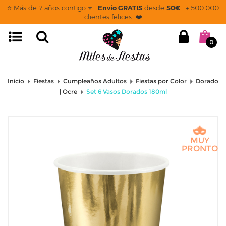
⭐ Más de 7 años contigo ⭐ |
Envío GRATIS
desde
50€
| + 500.000
clientes felices ❤️
0
Inicio
Fiestas
Cumpleaños Adultos
Fiestas por Color
Dorado
| Ocre
Set 6 Vasos Dorados 180ml
MUY
PRONTO