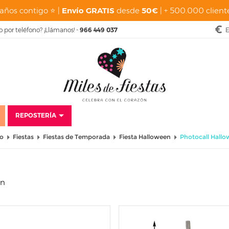
años contigo ⭐ |
Envío GRATIS
desde
50€
| + 500.000 cliente
o por teléfono? ¡Llámanos! -
966 449 037
E
REPOSTERÍA
io
Fiestas
Fiestas de Temporada
Fiesta Halloween
Photocall Hall
en