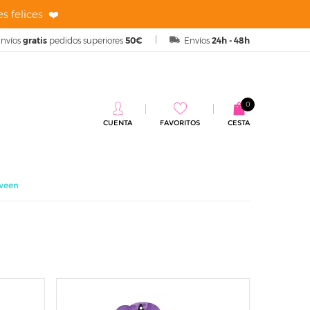
s felices ❤️
nvíos
gratis
pedidos superiores
50€
Envíos
24h - 48h
0
CUENTA
FAVORITOS
CESTA
oween