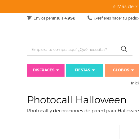
page: listado
⭐ Más de 7 
Envíos península
4.95€
¿Prefieres hacer tu pedid
DISFRACES
FIESTAS
GLOBOS
Inic
Photocall Halloween
Photocall y decoraciones de pared para Hallowe