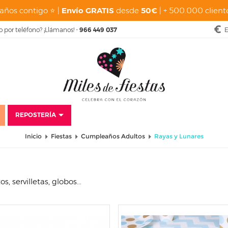
años contigo ⭐ |
Envío GRATIS
desde
50€
| + 500.000 cliente
o por teléfono? ¡Llámanos! -
966 449 037
E
REPOSTERÍA
Inicio
Fiestas
Cumpleaños Adultos
Rayas y Lunares
, servilletas, globos...