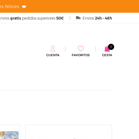
s felices ❤️
nvíos
gratis
pedidos superiores
50€
Envíos
24h - 48h
0
CUENTA
FAVORITOS
CESTA