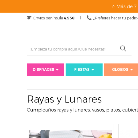
page: listado
⭐ Más de 7 
Envíos península
4.95€
¿Prefieres hacer tu pedid
DISFRACES
FIESTAS
GLOBOS
Rayas y Lunares
Cumpleaños rayas y lunares: vasos, platos, cubiertos