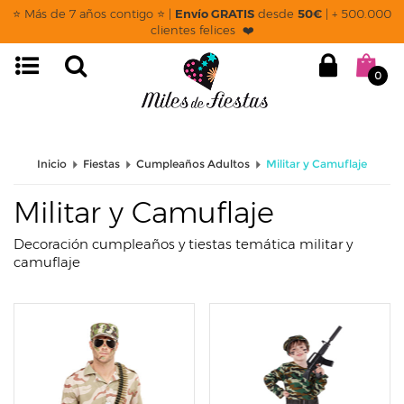
page: listado
⭐ Más de 7 años contigo ⭐ |
Envío GRATIS
desde
50€
| + 500.000
clientes felices ❤️
0
Inicio
Fiestas
Cumpleaños Adultos
Militar y Camuflaje
Militar y Camuflaje
Decoración cumpleaños y tiestas temática militar y
camuflaje