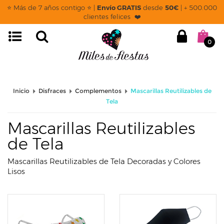
page: categoria
⭐ Más de 7 años contigo ⭐ |
Envío GRATIS
desde
50€
| + 500.000
clientes felices ❤️
0
Inicio
Disfraces
Complementos
Mascarillas Reutilizables de
Tela
Mascarillas Reutilizables
de Tela
Mascarillas Reutilizables de Tela Decoradas y Colores
Lisos