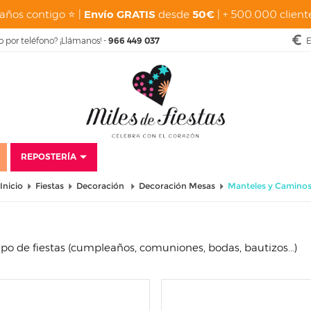
años contigo ⭐ |
Envío GRATIS
desde
50€
| + 500.000 cliente
o por teléfono? ¡Llámanos! -
966 449 037
E
REPOSTERÍA
Inicio
Fiestas
Decoración
Decoración Mesas
Manteles y Camino
o de fiestas (cumpleaños, comuniones, bodas, bautizos...)