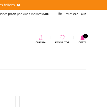
s felices ❤️
nvíos
gratis
pedidos superiores
50€
Envíos
24h - 48h
0
CUENTA
FAVORITOS
CESTA
s