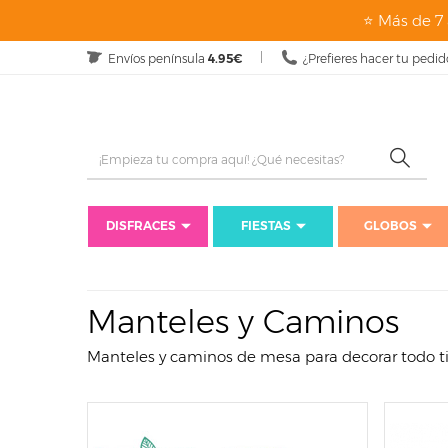
page: listado
⭐ Más de 7 
Envíos península
4.95€
¿Prefieres hacer tu pedid
DISFRACES
FIESTAS
GLOBOS
Manteles y Caminos
Manteles y caminos de mesa para decorar todo tip