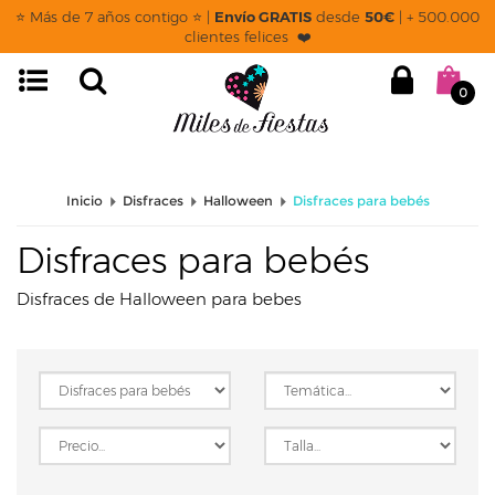
page: listado
⭐ Más de 7 años contigo ⭐ |
Envío GRATIS
desde
50€
| + 500.000
clientes felices ❤️
0
Inicio
Disfraces
Halloween
Disfraces para bebés
Disfraces para bebés
Disfraces de Halloween para bebes