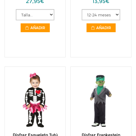
27,95€
13,95€
AÑADIR
AÑADIR
Disfraz Esqueleto Tutú
Disfraz Frankestein