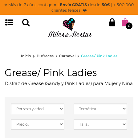
page: listado
⭐ Más de 7 años contigo ⭐ |
Envío GRATIS
desde
50€
| + 500.000
clientes felices ❤️
0
Inicio
Disfraces
Carnaval
Grease/ Pink Ladies
Grease/ Pink Ladies
Disfraz de Grease (Sandy y Pink Ladies) para Mujer y Niña