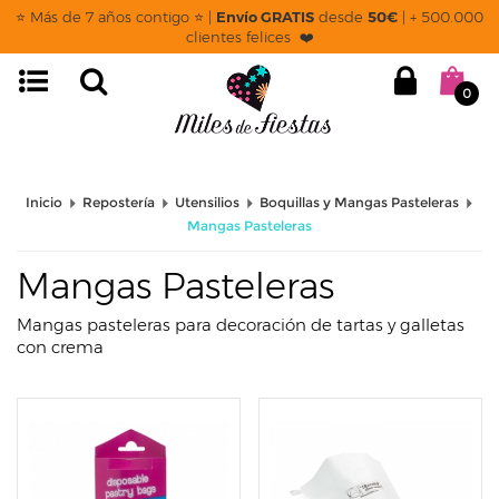
page: listado
⭐ Más de 7 años contigo ⭐ |
Envío GRATIS
desde
50€
| + 500.000
clientes felices ❤️
0
Inicio
Repostería
Utensilios
Boquillas y Mangas Pasteleras
Mangas Pasteleras
Mangas Pasteleras
Mangas pasteleras para decoración de tartas y galletas
con crema