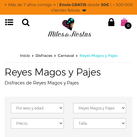
page: listado
⭐ Más de 7 años contigo ⭐ |
Envío GRATIS
desde
50€
| + 500.000
clientes felices ❤️
0
Inicio
Disfraces
Carnaval
Reyes Magos y Pajes
Reyes Magos y Pajes
Disfraces de Reyes Magos y Pajes