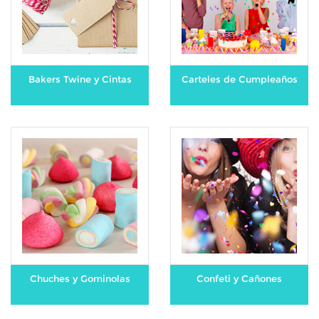
Bakers Twine y Cintas
Carteles de Cumpleaños
Chuches y Gominolas
Confeti y Cañones