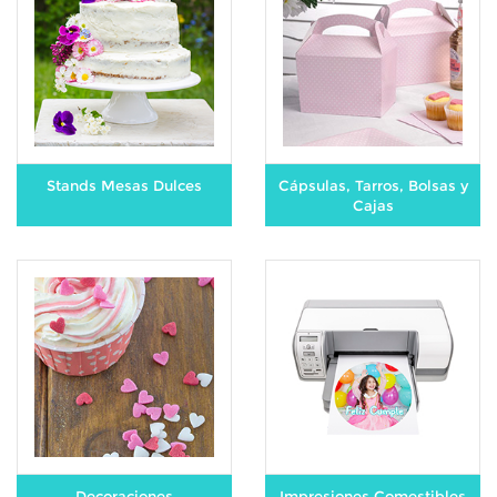
Stands Mesas Dulces
Cápsulas, Tarros, Bolsas y
Cajas
Decoraciones
Impresiones Comestibles