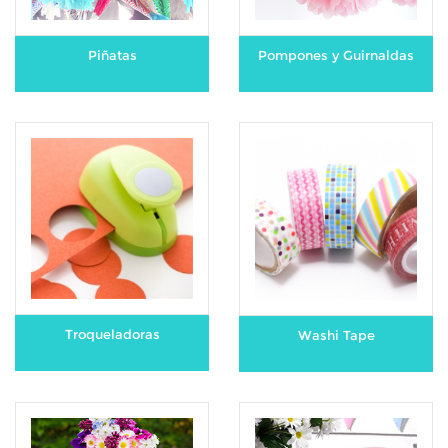
Piñatas
Pompones y Guirnaldas
Troqueladoras
Washi Tape