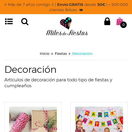
page: categoria
⭐ Más de 7 años contigo ⭐ |
Envío GRATIS
desde
50€
| + 500.000
clientes felices ❤️
0
Inicio
Fiestas
Decoración
Decoración
Artículos de decoración para todo tipo de fiestas y
cumpleaños