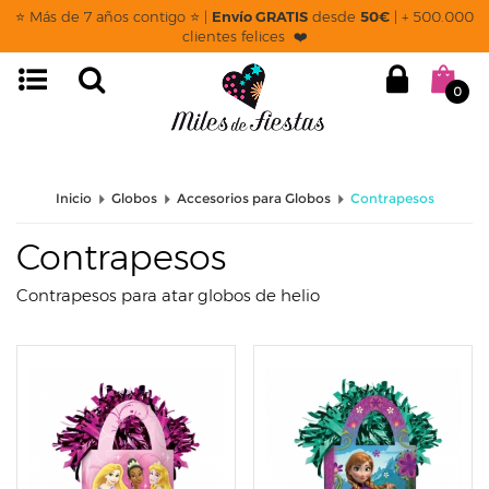
page: listado
⭐ Más de 7 años contigo ⭐ |
Envío GRATIS
desde
50€
| + 500.000
clientes felices ❤️
0
Inicio
Globos
Accesorios para Globos
Contrapesos
Contrapesos
Contrapesos para atar globos de helio