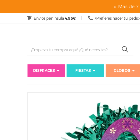
⭐ Más de 7 
Envíos península
4.95€
¿Prefieres hacer tu pedid
DISFRACES
FIESTAS
GLOBOS
Inici