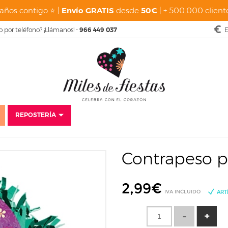
años contigo ⭐ |
Envío GRATIS
desde
50€
| + 500.000 cliente
o por teléfono? ¡Llámanos! -
966 449 037
E
REPOSTERÍA
o
Fiestas
Cumpleaños Infantiles
Frozen
Contrapeso para Globos F
Contrapeso p
2,99
€
IVA INCLUIDO
ART