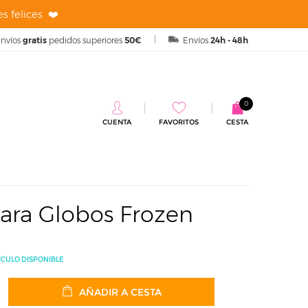
s felices ❤️
nvíos
gratis
pedidos superiores
50€
Envíos
24h - 48h
0
CUENTA
FAVORITOS
CESTA
rozen
ara Globos Frozen
ÍCULO DISPONIBLE
AÑADIR A CESTA