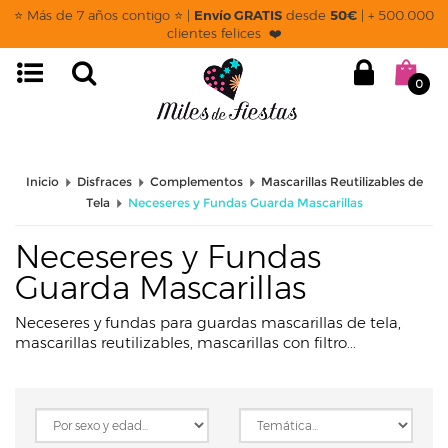
page: listado
⭐ Más de 7 años contigo ⭐ |
Envío GRATIS
desde
50€
| + 500.000
clientes felices ❤️
0
Inicio
Disfraces
Complementos
Mascarillas Reutilizables de
Tela
Neceseres y Fundas Guarda Mascarillas
Neceseres y Fundas
Guarda Mascarillas
Neceseres y fundas para guardas mascarillas de tela,
mascarillas reutilizables, mascarillas con filtro...