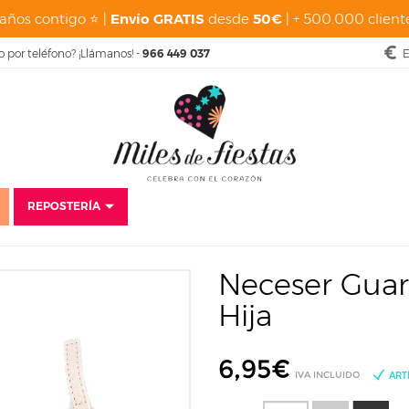
años contigo ⭐ |
Envío GRATIS
desde
50€
| + 500.000 cliente
o por teléfono? ¡Llámanos! -
966 449 037
E
REPOSTERÍA
Mascarillas Reutilizables de Tela
Neceseres y Fundas Guarda Mascarillas
Neceser Guar
Hija
6,95
€
IVA INCLUIDO
ART