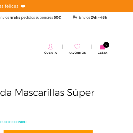
s felices ❤️
nvíos
gratis
pedidos superiores
50€
Envíos
24h - 48h
0
CUENTA
FAVORITOS
CESTA
Neceser Guarda Mascarillas Súper Hija
da Mascarillas Súper
ÍCULO DISPONIBLE