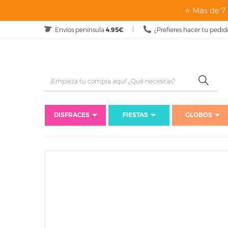
⭐ Más de 7 
Envíos península
4.95€
¿Prefieres hacer tu pedid
DISFRACES
FIESTAS
GLOBOS
Inicio
Disfraces
Complementos