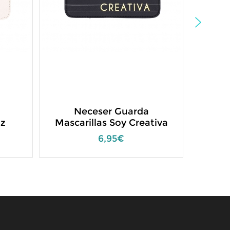
Neceser Guarda
N
iz
Mascarillas Soy Creativa
Mas
6,95€