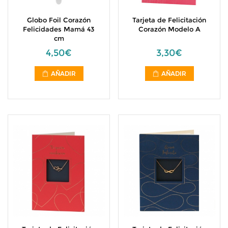
Globo Foil Corazón
Tarjeta de Felicitación
Felicidades Mamá 43
Corazón Modelo A
cm
4,50€
3,30€
AÑADIR
AÑADIR