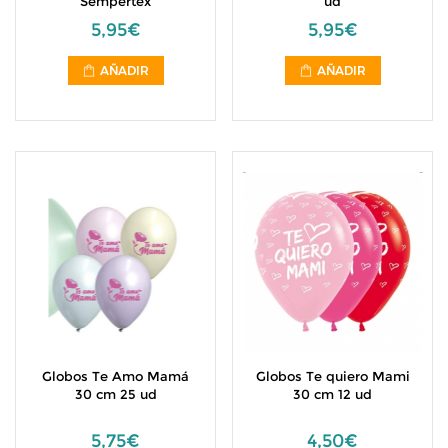
Sempertex
ud
5,95€
5,95€
AÑADIR
AÑADIR
Globos Te Amo Mamá
Globos Te quiero Mami
30 cm 25 ud
30 cm 12 ud
5,75€
4,50€