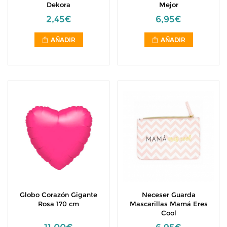
Dekora
Mejor
2,45€
6,95€
AÑADIR
AÑADIR
Globo Corazón Gigante
Neceser Guarda
Rosa 170 cm
Mascarillas Mamá Eres
Cool