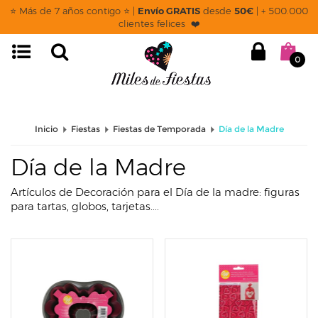
page: listado
⭐ Más de 7 años contigo ⭐ |
Envío GRATIS
desde
50€
| + 500.000
clientes felices ❤️
0
Inicio
Fiestas
Fiestas de Temporada
Día de la Madre
Día de la Madre
Artículos de Decoración para el Día de la madre: figuras
para tartas, globos, tarjetas....