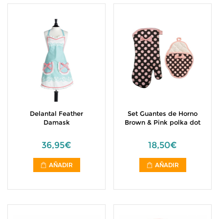
Delantal Feather
Set Guantes de Horno
Damask
Brown & Pink polka dot
36,95€
18,50€
AÑADIR
AÑADIR