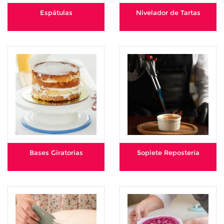
Espátulas
Nivelador de Tartas
Bases Giratorias
Soplete Repostería