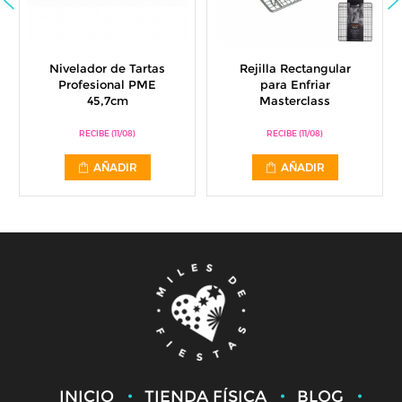
Nivelador de Tartas
Rejilla Rectangular
Profesional PME
para Enfriar
45,7cm
Masterclass
RECIBE (11/08)
RECIBE (11/08)
AÑADIR
AÑADIR
INICIO
TIENDA FÍSICA
BLOG