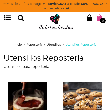
page: categoria
⭐ Más de 7 años contigo ⭐ |
Envío GRATIS
desde
50€
| + 500.000
clientes felices ❤️
0
Inicio
Repostería
Utensilios
Utensilios Repostería
Utensilios Repostería
Utensilios para repostería