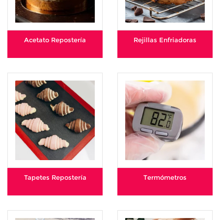
Acetato Repostería
Rejillas Enfriadoras
Tapetes Repostería
Termómetros