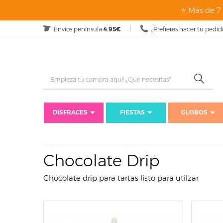
page: listado
⭐ Más de 7 
Envíos península
4.95€
¿Prefieres hacer tu pedid
DISFRACES
FIESTAS
GLOBOS
Chocolate Drip
Chocolate drip para tartas listo para utilzar