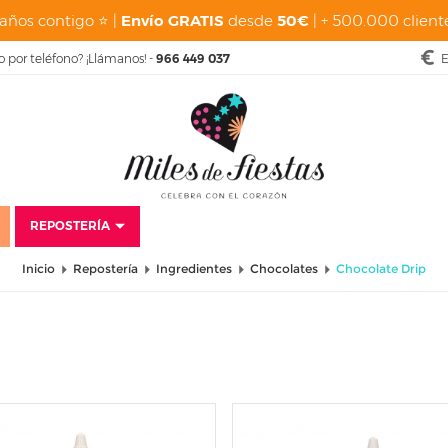
años contigo ⭐ |
Envío GRATIS
desde
50€
| + 500.000 cliente
o por teléfono? ¡Llámanos! -
966 449 037
E
REPOSTERÍA
Inicio
Repostería
Ingredientes
Chocolates
Chocolate Drip