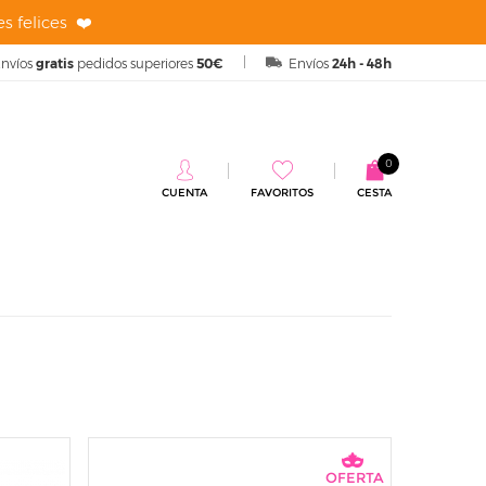
s felices ❤️
nvíos
gratis
pedidos superiores
50€
Envíos
24h - 48h
0
CUENTA
FAVORITOS
CESTA
OFERTA