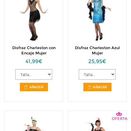
Disfraz Charleston con
Disfraz Charleston Azul
Encaje Mujer
Mujer
41,99€
25,95€
AÑADIR
AÑADIR
OFERTA