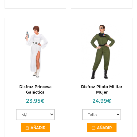
Disfraz Princesa
Disfraz Piloto Militar
Galáctica
Mujer
23,95€
24,99€
AÑADIR
AÑADIR