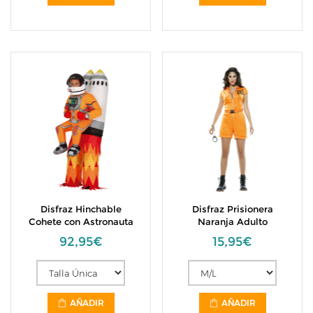
Disfraz Hinchable
Disfraz Prisionera
Cohete con Astronauta
Naranja Adulto
92,95€
15,95€
AÑADIR
AÑADIR