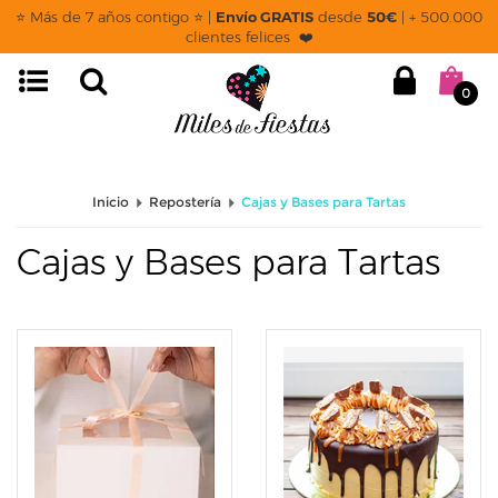
page: categoria
⭐ Más de 7 años contigo ⭐ |
Envío GRATIS
desde
50€
| + 500.000
clientes felices ❤️
0
Inicio
Repostería
Cajas y Bases para Tartas
Cajas y Bases para Tartas