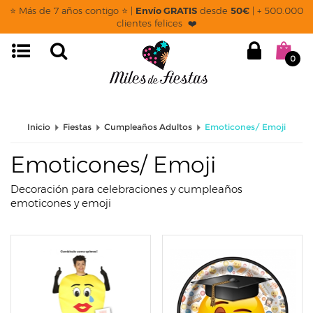
page: listado
⭐ Más de 7 años contigo ⭐ |
Envío GRATIS
desde
50€
| + 500.000
clientes felices ❤️
0
Inicio
Fiestas
Cumpleaños Adultos
Emoticones/ Emoji
Emoticones/ Emoji
Decoración para celebraciones y cumpleaños
emoticones y emoji