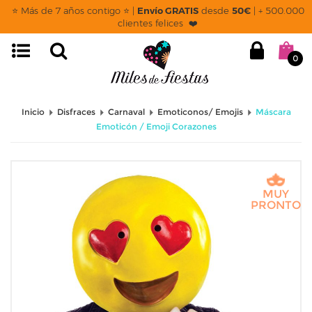
⭐ Más de 7 años contigo ⭐ |
Envío GRATIS
desde
50€
| + 500.000
clientes felices ❤️
0
Inicio
Disfraces
Carnaval
Emoticonos/ Emojis
Máscara
Emoticón / Emoji Corazones
MUY
PRONTO