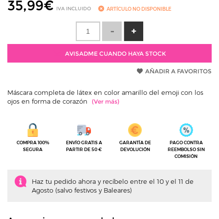
35,99
€
IVA INCLUIDO
ARTÍCULO NO DISPONIBLE
AVISADME CUANDO HAYA STOCK
AÑADIR A FAVORITOS
Máscara completa de látex en color amarillo del emoji con los
ojos en forma de corazón
COMPRA 100%
ENVÍO GRATIS A
GARANTÍA DE
PAGO CONTRA
SEGURA
PARTIR DE 50 €
DEVOLUCIÓN
REEMBOLSO SIN
COMISIÓN
Haz tu pedido ahora y recíbelo entre el 10 y el 11 de
Agosto (salvo festivos y Baleares)