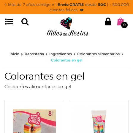
page: listado
⭐ Más de 7 años contigo ⭐ |
Envío GRATIS
desde
50€
| + 500.000
clientes felices ❤️
0
Inicio
Repostería
Ingredientes
Colorantes alimentarios
Colorantes en gel
Colorantes en gel
Colorantes alimentarios en gel