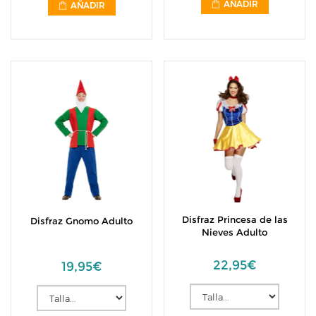
AÑADIR
AÑADIR
Disfraz Princesa de las
Disfraz Gnomo Adulto
Nieves Adulto
22,95€
19,95€