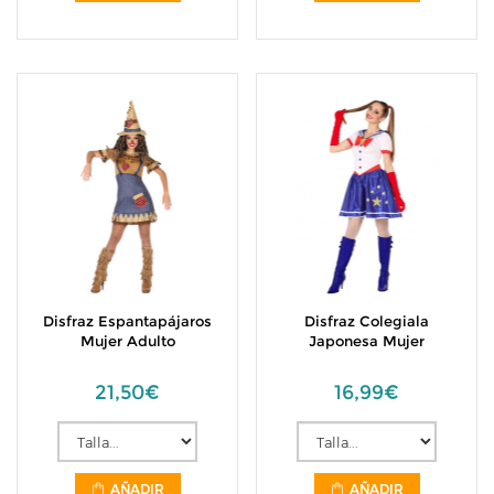
Disfraz Espantapájaros
Disfraz Colegiala
Mujer Adulto
Japonesa Mujer
21,50€
16,99€
AÑADIR
AÑADIR