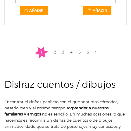
AÑADIR
AÑADIR
1
2
3
4
5
6
Disfraz cuentos / dibujos
Encontrar el disfraz perfecto con el que sentirnos cómodos,
pasarlo bien y al mismo tiempo
sorprender a nuestros
familiares y amigos
no es sencillo. En muchas ocasiones lo que
hacemos es recurrir a un
disfraz de cuentos o de dibujos
animados, dado que se trata de personajes muy conocidos y