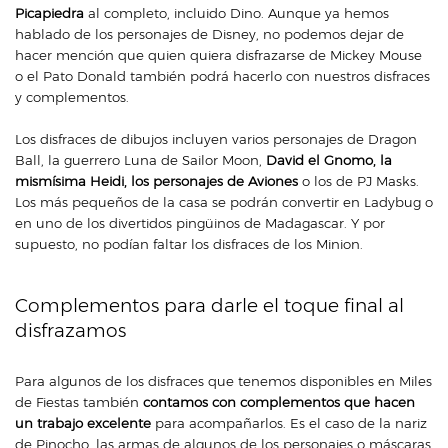
Picapiedra
al completo, incluido Dino. Aunque ya hemos
hablado de los personajes de Disney, no podemos dejar de
hacer mención que quien quiera disfrazarse de Mickey Mouse
o el Pato Donald también podrá hacerlo con nuestros disfraces
y complementos.
Los disfraces de dibujos incluyen varios personajes de Dragon
Ball, la guerrero Luna de Sailor Moon,
David el Gnomo, la
mismísima Heidi, los personajes de Aviones
o los de PJ Masks.
Los más pequeños de la casa se podrán convertir en Ladybug o
en uno de los divertidos pingüinos de Madagascar. Y por
supuesto, no podían faltar los disfraces de los Minion.
Complementos para darle el toque final al
disfrazamos
Para algunos de los disfraces que tenemos disponibles en Miles
de Fiestas también
contamos con complementos que hacen
un trabajo excelente
para acompañarlos. Es el caso de la nariz
de Pinocho, las armas de algunos de los personajes o máscaras