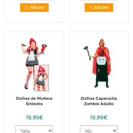
AÑADIR
AÑADIR
Disfraz de Muñeca
Disfraz Caperucita
Siniestra
Zombie Adulto
19,95€
19,99€