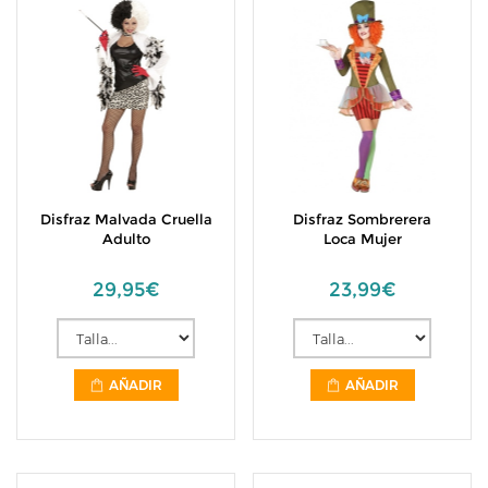
Disfraz Malvada Cruella
Disfraz Sombrerera
Adulto
Loca Mujer
29,95€
23,99€
AÑADIR
AÑADIR