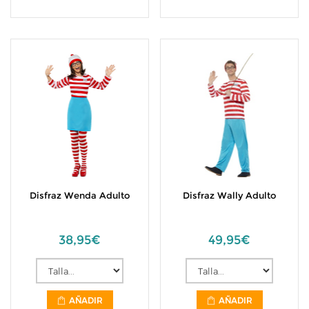
Disfraz Wenda Adulto
Disfraz Wally Adulto
38,95€
49,95€
AÑADIR
AÑADIR