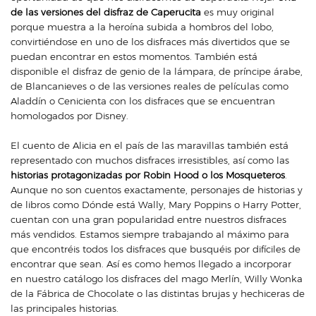
de las versiones del disfraz de Caperucita
es muy original
porque muestra a la heroína subida a hombros del lobo,
convirtiéndose en uno de los disfraces más divertidos que se
puedan encontrar en estos momentos. También está
disponible el disfraz de genio de la lámpara, de príncipe árabe,
de Blancanieves o de las versiones reales de películas como
Aladdín o Cenicienta con los disfraces que se encuentran
homologados por Disney.
El cuento de Alicia en el país de las maravillas también está
representado con muchos disfraces irresistibles, así como las
historias protagonizadas por Robin Hood o los Mosqueteros
.
Aunque no son cuentos exactamente, personajes de historias y
de libros como Dónde está Wally, Mary Poppins o Harry Potter,
cuentan con una gran popularidad entre nuestros disfraces
más vendidos. Estamos siempre trabajando al máximo para
que encontréis todos los disfraces que busquéis por difíciles de
encontrar que sean. Así es como hemos llegado a incorporar
en nuestro catálogo los disfraces del mago Merlín, Willy Wonka
de la Fábrica de Chocolate o las distintas brujas y hechiceras de
las principales historias.