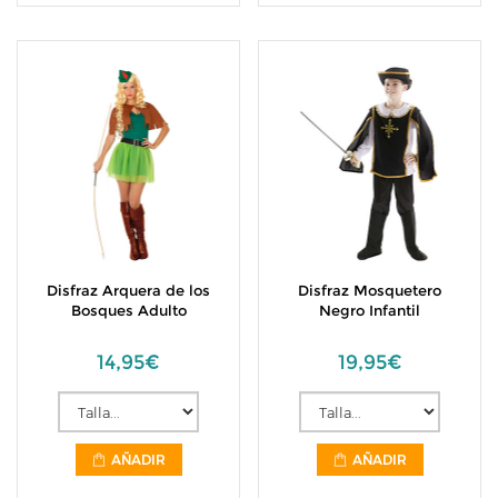
Disfraz Arquera de los
Disfraz Mosquetero
Bosques Adulto
Negro Infantil
14,95€
19,95€
AÑADIR
AÑADIR