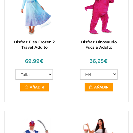
Disfraz Elsa Frozen 2
Disfraz Dinosaurio
Travel Adulto
Fucsia Adulto
69,99€
36,95€
AÑADIR
AÑADIR