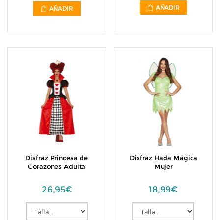
AÑADIR
AÑADIR
Disfraz Princesa de
Disfraz Hada Mágica
Corazones Adulta
Mujer
26,95€
18,99€