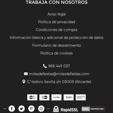
TRABAJA CON NOSOTROS
Aviso legal
Política de privacidad
Condiciones de compra
Información básica y adicional de protección de datos
Formulario de desistimiento
Política de cookies
966 449 037
milesdefiestas@milesdefiestas.com
C/ Isidoro Sevilla s/n 03009 (Alicante)