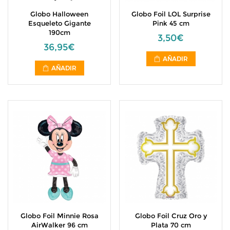
Globo Halloween
Globo Foil LOL Surprise
Esqueleto Gigante
Pink 45 cm
190cm
3,50€
36,95€
AÑADIR
AÑADIR
Globo Foil Minnie Rosa
Globo Foil Cruz Oro y
AirWalker 96 cm
Plata 70 cm