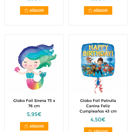
AÑADIR
AÑADIR
Globo Foil Sirena 73 x
Globo Foil Patrulla
76 cm
Canina Feliz
Cumpleaños 43 cm
5,95€
4,50€
AÑADIR
AÑADIR