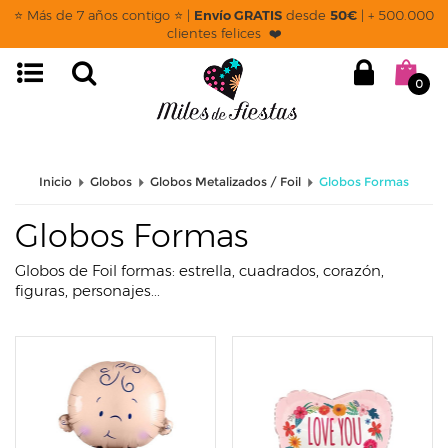
page: listado
⭐ Más de 7 años contigo ⭐ |
Envío GRATIS
desde
50€
| + 500.000
clientes felices ❤️
0
Inicio
Globos
Globos Metalizados / Foil
Globos Formas
Globos Formas
Globos de Foil formas: estrella, cuadrados, corazón,
figuras, personajes...