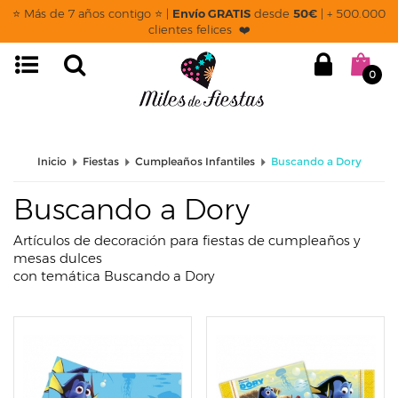
page: listado
⭐ Más de 7 años contigo ⭐ |
Envío GRATIS
desde
50€
| + 500.000
clientes felices ❤️
0
Inicio
Fiestas
Cumpleaños Infantiles
Buscando a Dory
Buscando a Dory
Artículos de decoración para fiestas de cumpleaños y
mesas dulces
con temática Buscando a Dory