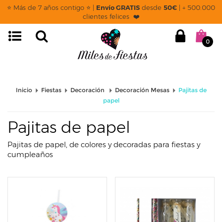
page: listado
⭐ Más de 7 años contigo ⭐ |
Envío GRATIS
desde
50€
| + 500.000
clientes felices ❤️
0
Inicio
Fiestas
Decoración
Decoración Mesas
Pajitas de
papel
Pajitas de papel
Pajitas de papel, de colores y decoradas para fiestas y
cumpleaños