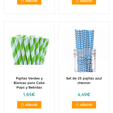
AÑADIR
AÑADIR
Pajitas Verdes y
Set de 25 pajitas azul
Blancas para Cake
chevron
Pops y Bebidas
1,65€
4,49€
AÑADIR
AÑADIR