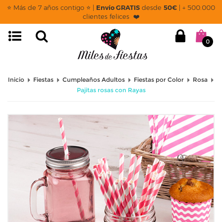
⭐ Más de 7 años contigo ⭐ |
Envío GRATIS
desde
50€
| + 500.000
clientes felices ❤️
0
Inicio
Fiestas
Cumpleaños Adultos
Fiestas por Color
Rosa
Pajitas rosas con Rayas