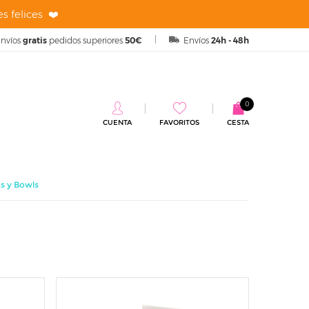
s felices ❤️
nvíos
gratis
pedidos superiores
50€
Envíos
24h - 48h
0
CUENTA
FAVORITOS
CESTA
as y Bowls