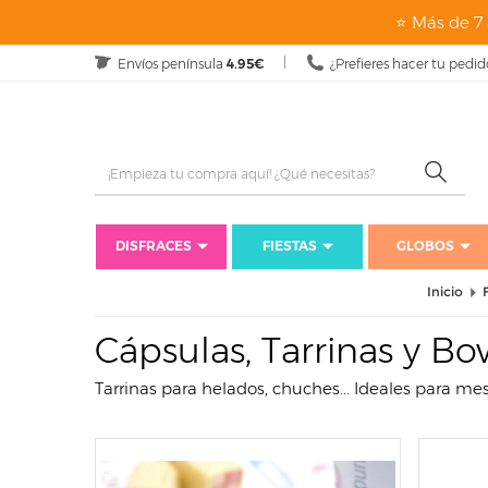
page: listado
⭐ Más de 7 
Envíos península
4.95€
¿Prefieres hacer tu pedid
DISFRACES
FIESTAS
GLOBOS
Inicio
Cápsulas, Tarrinas y Bo
Tarrinas para helados, chuches... Ideales para m