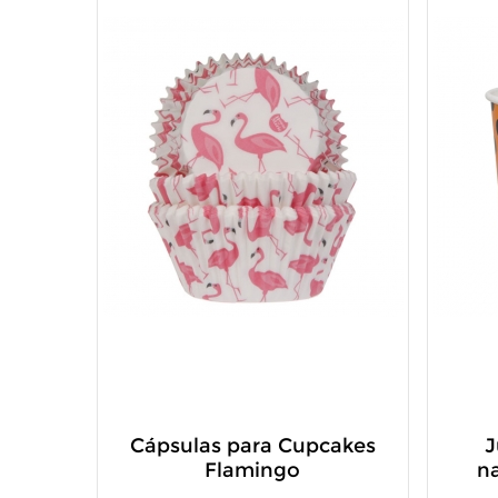
Cápsulas para Cupcakes
J
Flamingo
n