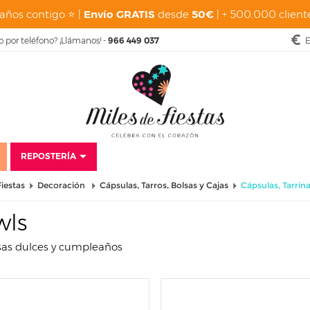
años contigo ⭐ |
Envío GRATIS
desde
50€
| + 500.000 cliente
o por teléfono? ¡Llámanos! -
966 449 037
E
REPOSTERÍA
Fiestas
Decoración
Cápsulas, Tarros, Bolsas y Cajas
Cápsulas, Tarrin
wls
esas dulces y cumpleaños