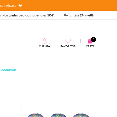
s felices ❤️
nvíos
gratis
pedidos superiores
50€
Envíos
24h - 48h
0
CUENTA
FAVORITOS
CESTA
s Comunión