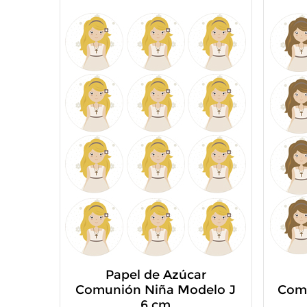
Papel de Azúcar
Comunión Niña Modelo J
Com
6 cm