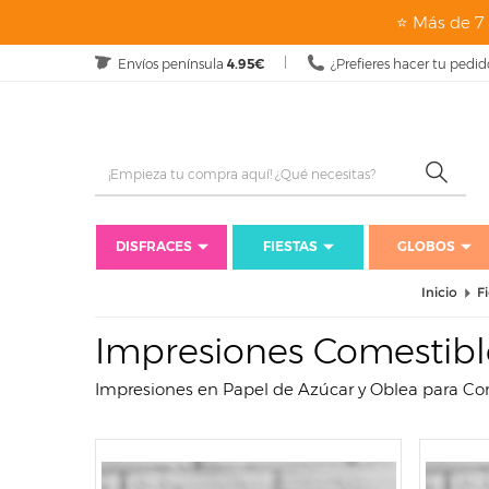
page: listado
⭐ Más de 7 
Envíos península
4.95€
¿Prefieres hacer tu pedid
DISFRACES
FIESTAS
GLOBOS
Inicio
F
Impresiones Comestib
Impresiones en Papel de Azúcar y Oblea para C