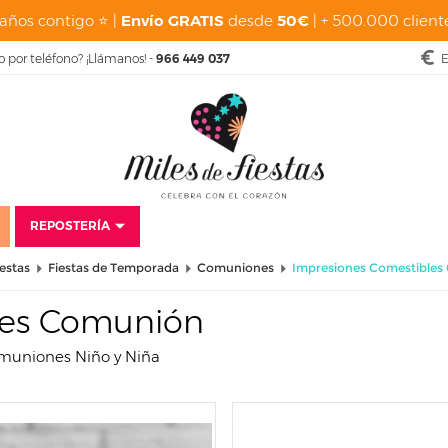
años contigo ⭐ |
Envío GRATIS
desde
50€
| + 500.000 cliente
o por teléfono? ¡Llámanos! -
966 449 037
E
REPOSTERÍA
iestas
Fiestas de Temporada
Comuniones
Impresiones Comestible
les Comunión
omuniones Niño y Niña