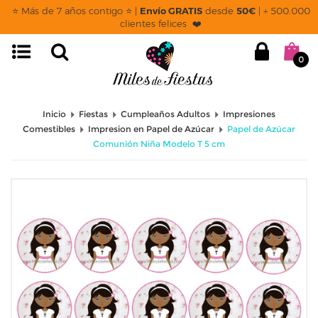
⭐ Más de 7 años contigo ⭐ |
Envío GRATIS
desde
50€
| + 500.000
clientes felices ❤️
0
Inicio
Fiestas
Cumpleaños Adultos
Impresiones
Comestibles
Impresion en Papel de Azúcar
Papel de Azúcar
Comunión Niña Modelo T 5 cm