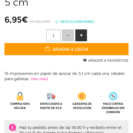
5 cm
6,95
€
IVA INCLUIDO
ARTÍCULO DISPONIBLE
AÑADIR A CESTA
AÑADIR A FAVORITOS
15 impresiones en papel de azúcar de 5,1 cm cada una. Ideales
para galletas
COMPRA 100%
ENVÍO GRATIS A
GARANTÍA DE
PAGO CONTRA
SEGURA
PARTIR DE 50 €
DEVOLUCIÓN
REEMBOLSO SIN
COMISIÓN
Haz tu pedido antes de las 18:00 h y recíbelo entre el
10 y el 11 de Agosto (salvo festivos y Baleares)