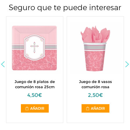
Seguro que te puede interesar
de 8 platos de
Juego de 8 vasos
Globo 
ión rosa 25cm
comunión rosa
Comuni
4,50€
2,50€
3,
AÑADIR
AÑADIR
AÑ