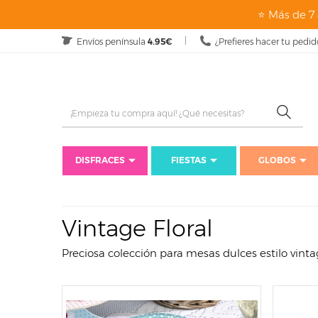
page: listado
⭐ Más de 7 
Envíos península
4.95€
¿Prefieres hacer tu pedid
DISFRACES
FIESTAS
GLOBOS
Vintage Floral
Preciosa colección para mesas dulces estilo vintag