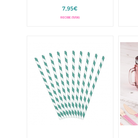
7,95€
RECIBE (11/08)