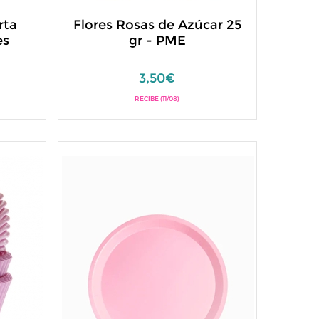
rta
Flores Rosas de Azúcar 25
es
gr - PME
3,50€
RECIBE (11/08)