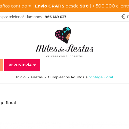
años contigo ⭐ |
Envío GRATIS
desde
50€
| + 500.000 cliente
o por teléfono? ¡Llámanos! -
966 449 037
E
REPOSTERÍA
Inicio
Fiestas
Cumpleaños Adultos
Vintage Floral
e floral