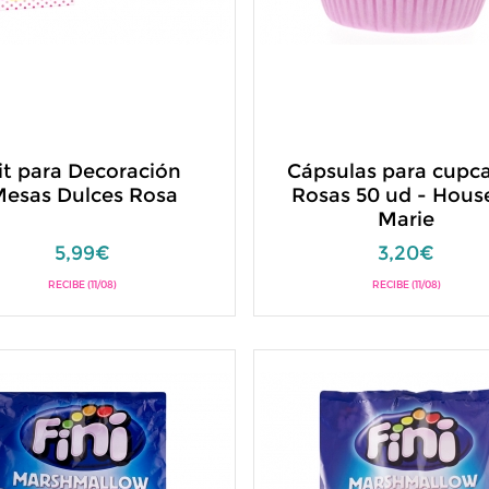
it para Decoración
Cápsulas para cupc
esas Dulces Rosa
Rosas 50 ud - Hous
Marie
5,99€
3,20€
RECIBE (11/08)
RECIBE (11/08)