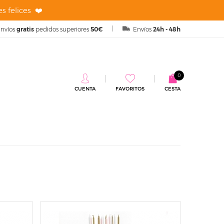
s felices ❤️
nvíos
gratis
pedidos superiores
50€
Envíos
24h - 48h
0
CUENTA
FAVORITOS
CESTA