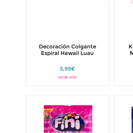
Decoración Colgante
K
Espiral Hawaii Luau
M
5,99€
RECIBE (11/08)