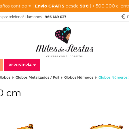
años contigo ⭐ |
Envío GRATIS
desde
50€
| + 500.000 cliente
o por teléfono? ¡Llámanos! -
966 449 037
E
REPOSTERÍA
Globos
Globos Metalizados / Foil
Globos Números
Globos Números 
60 cm