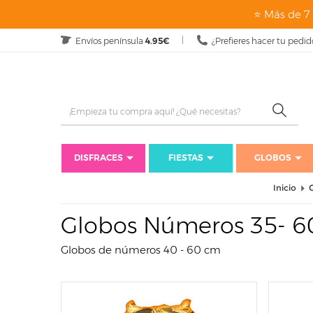
page: listado
⭐ Más de 7 
Envíos península
4.95€
¿Prefieres hacer tu pedid
DISFRACES
FIESTAS
GLOBOS
Inicio
Globos Números 35- 
Globos de números 40 - 60 cm