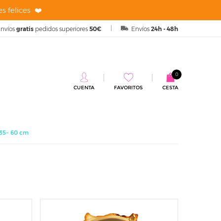
s felices ❤️
nvíos
gratis
pedidos superiores
50€
Envíos
24h - 48h
0
CUENTA
FAVORITOS
CESTA
35- 60 cm