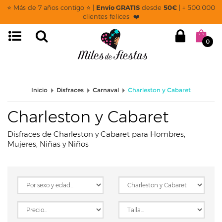
page: listado
⭐ Más de 7 años contigo ⭐ |
Envío GRATIS
desde
50€
| + 500.000
clientes felices ❤️
0
Inicio
Disfraces
Carnaval
Charleston y Cabaret
Charleston y Cabaret
Disfraces de Charleston y Cabaret para Hombres,
Mujeres, Niñas y Niños