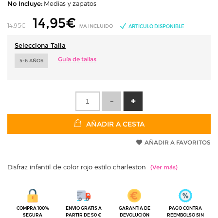
No Incluye:
Medias y zapatos
14,95
€
14,95€
IVA INCLUIDO
ARTÍCULO DISPONIBLE
Selecciona Talla
Guía de tallas
5-6 AÑOS
AÑADIR A CESTA
AÑADIR A FAVORITOS
Disfraz infantil de color rojo estilo charleston
COMPRA 100%
ENVÍO GRATIS A
GARANTÍA DE
PAGO CONTRA
SEGURA
PARTIR DE 50 €
DEVOLUCIÓN
REEMBOLSO SIN