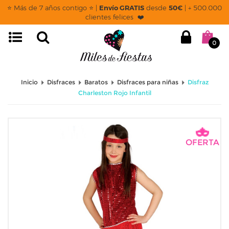
⭐ Más de 7 años contigo ⭐ |
Envío GRATIS
desde
50€
| + 500.000
clientes felices ❤️
0
Inicio
Disfraces
Baratos
Disfraces para niñas
Disfraz
Charleston Rojo Infantil
OFERTA