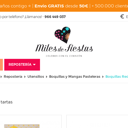
años contigo ⭐ |
Envío GRATIS
desde
50€
| + 500.000 cliente
o por teléfono? ¡Llámanos! -
966 449 037
E
REPOSTERÍA
Repostería
Utensilios
Boquillas y Mangas Pasteleras
Boquillas Re
tartas