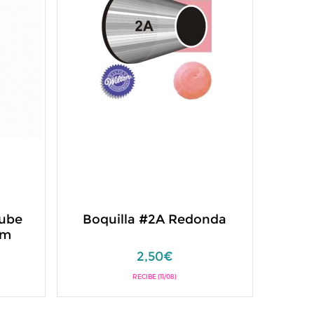
tube
Boquilla #2A Redonda
mm
2,50€
RECIBE (11/08)