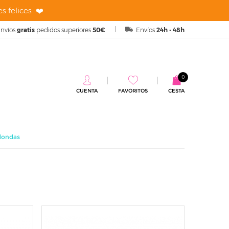
s felices ❤️
nvíos
gratis
pedidos superiores
50€
Envíos
24h - 48h
0
CUENTA
FAVORITOS
CESTA
dondas