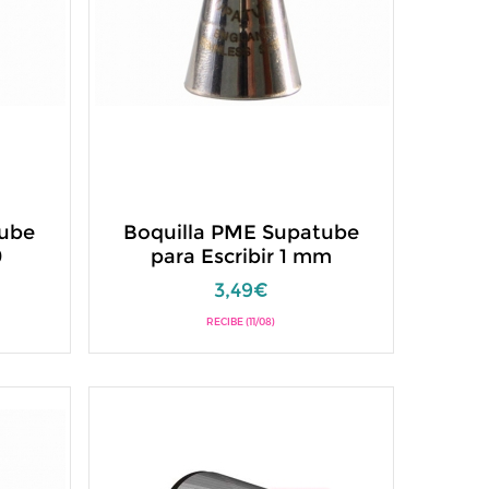
tube
Boquilla PME Supatube
0
para Escribir 1 mm
3,49€
RECIBE (11/08)