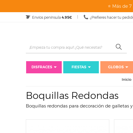
page: listado
⭐ Más de 7 
Envíos península
4.95€
¿Prefieres hacer tu pedid
DISFRACES
FIESTAS
GLOBOS
Inicio
Boquillas Redondas
Boquillas redondas para decoración de galletas y 