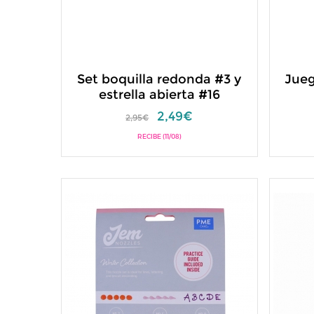
Set boquilla redonda #3 y
Jueg
estrella abierta #16
2,49€
2,95€
RECIBE (11/08)