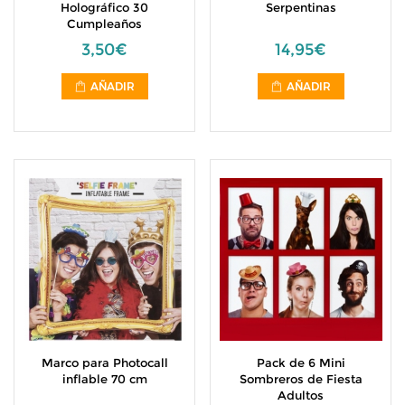
Holográfico 30
Serpentinas
Cumpleaños
3,50€
14,95€
AÑADIR
AÑADIR
Marco para Photocall
Pack de 6 Mini
inflable 70 cm
Sombreros de Fiesta
Adultos