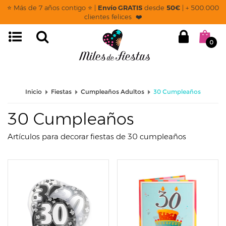
page: listado
⭐ Más de 7 años contigo ⭐ |
Envío GRATIS
desde
50€
| + 500.000
clientes felices ❤️
0
Inicio
Fiestas
Cumpleaños Adultos
30 Cumpleaños
30 Cumpleaños
Artículos para decorar fiestas de 30 cumpleaños