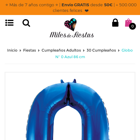
⭐ Más de 7 años contigo ⭐ |
Envío GRATIS
desde
50€
| + 500.000
clientes felices ❤️
0
Inicio
Fiestas
Cumpleaños Adultos
30 Cumpleaños
Globo
Nº 0 Azul 86 cm