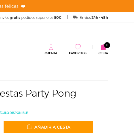
s felices ❤️
nvíos
gratis
pedidos superiores
50€
Envíos
24h - 48h
0
CUENTA
FAVORITOS
CESTA
rty Pong
estas Party Pong
ÍCULO DISPONIBLE
AÑADIR A CESTA