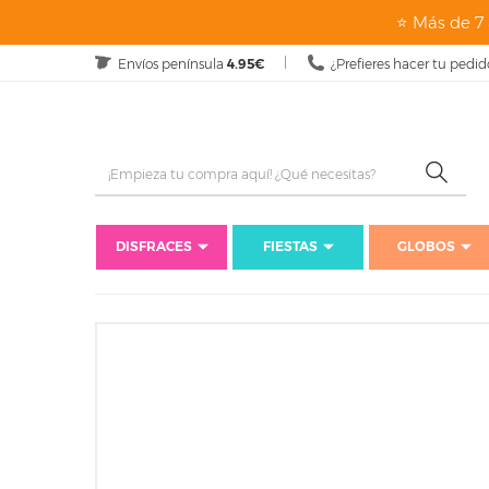
⭐ Más de 7 
Envíos península
4.95€
¿Prefieres hacer tu pedid
DISFRACES
FIESTAS
GLOBOS
Inicio