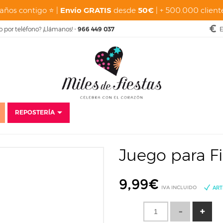
años contigo ⭐ |
Envío GRATIS
desde
50€
| + 500.000 cliente
o por teléfono? ¡Llámanos! -
966 449 037
E
REPOSTERÍA
Fiestas
Cumpleaños Adultos
18 Cumpleaños
Juego para Fiestas Pa
Juego para Fi
9,99
€
IVA INCLUIDO
ART