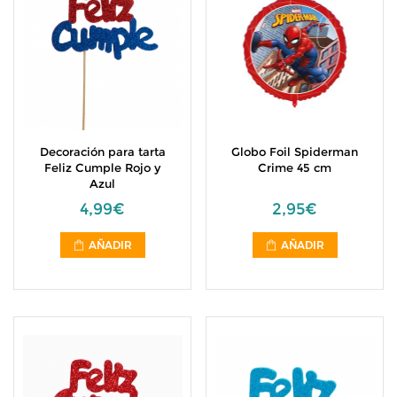
Decoración para tarta
Globo Foil Spiderman
Feliz Cumple Rojo y
Crime 45 cm
Azul
4,99€
2,95€
AÑADIR
AÑADIR