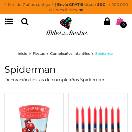
page: listado
⭐ Más de 7 años contigo ⭐ |
Envío GRATIS
desde
50€
| + 500.000
clientes felices ❤️
0
Inicio
Fiestas
Cumpleaños Infantiles
Spiderman
Spiderman
Decoración fiestas de cumpleaños Spiderman