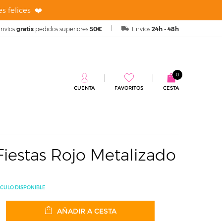
s felices ❤️
nvíos
gratis
pedidos superiores
50€
Envíos
24h - 48h
0
CUENTA
FAVORITOS
CESTA
 Metalizado
Fiestas Rojo Metalizado
ÍCULO DISPONIBLE
AÑADIR A CESTA