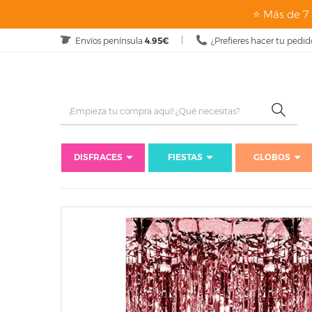
⭐ Más de 7 
Envíos península
4.95€
¿Prefieres hacer tu pedid
DISFRACES
FIESTAS
GLOBOS
Inicio
Di