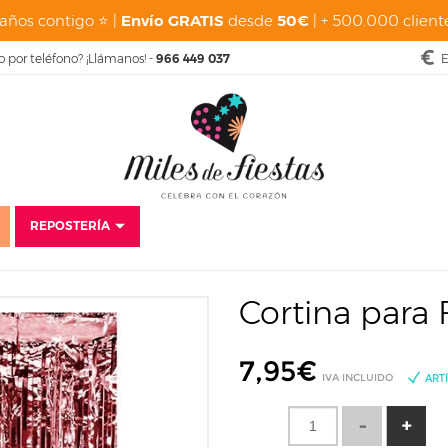
años contigo ⭐ |
Envío GRATIS
desde
50€
| + 500.000 cliente
o por teléfono? ¡Llámanos! -
966 449 037
E
REPOSTERÍA
sfraces
Despedidas
Photocall Despedidas
Cortina para Fiestas Rojo
Cortina para 
7,95
€
IVA INCLUIDO
ART