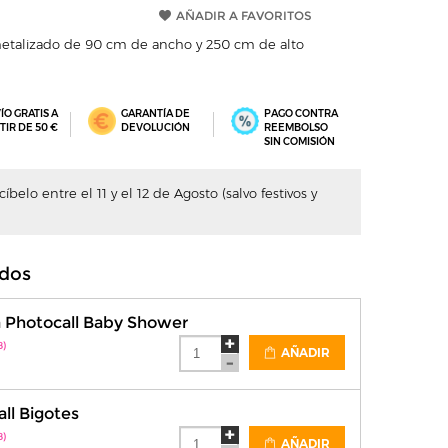
AÑADIR A FAVORITOS
 metalizado de 90 cm de ancho y 250 cm de alto
ÍO GRATIS A
GARANTÍA DE
PAGO CONTRA
TIR DE 50 €
DEVOLUCIÓN
REEMBOLSO
SIN COMISIÓN
belo entre el 11 y el 12 de Agosto (salvo festivos y
dos
a Photocall Baby Shower
8)
AÑADIR
all Bigotes
8)
AÑADIR