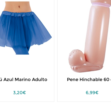
Pene Hinchable 60 cm
Esposas Terciope
Despedida de So
6,99€
2,95€