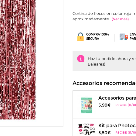
Cortina de flecos en color rojo
aproximadamente
COMPRA 100%
ENV
SEGURA
PAR
Haz tu pedido ahora y recí
Baleares)
Accesorios recomenda
Accesorios par
5,99€
RECIBE (11/0
Kit para Photoc
5,50€
RECIBE (11/0